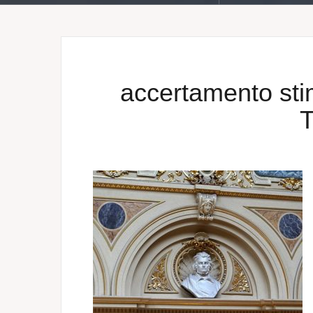
accertamento stim
T