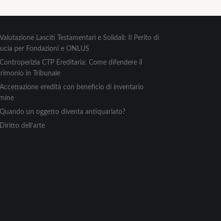
Valutazione Lasciti Testamentari e Solidali: Il Perito di
ducia per Fondazioni e ONLUS
Controperizia CTP Ereditaria: Come difendere il
rimonio in Tribunale
Accettazione eredità con beneficio di inventario
rmine
Quando un oggetto diventa antiquariato?
Diritto dell’arte