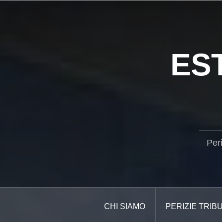
Salta
il
contenuto
ES
Per
CHI SIAMO
PERIZIE TRIB