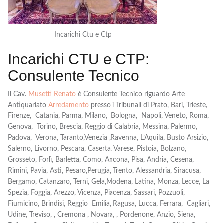
Incarichi Ctu e Ctp
Incarichi CTU e CTP:
Consulente Tecnico
Il Cav.
Musetti Renato
è Consulente Tecnico riguardo Arte
Antiquariato
Arredamento
presso i Tribunali di Prato, Bari, Trieste,
Firenze, Catania, Parma, Milano, Bologna, Napoli, Veneto, Roma,
Genova, Torino, Brescia, Reggio di Calabria, Messina, Palermo,
Padova, Verona, Taranto,Venezia ,Ravenna, L’Aquila, Busto Arsizio,
Salerno, Livorno, Pescara, Caserta, Varese, Pistoia, Bolzano,
Grosseto, Forlì, Barletta, Como, Ancona, Pisa, Andria, Cesena,
Rimini, Pavia, Asti, Pesaro,Perugia, Trento, Alessandria, Siracusa,
Bergamo, Catanzaro, Terni, Gela,Modena, Latina, Monza, Lecce, La
Spezia, Foggia, Arezzo, Vicenza, Piacenza, Sassari, Pozzuoli,
Fiumicino, Brindisi, Reggio Emilia, Ragusa, Lucca, Ferrara, Cagliari,
Udine, Treviso, , Cremona , Novara, , Pordenone, Anzio, Siena,