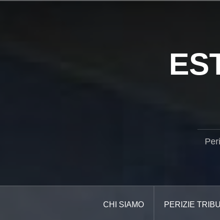
Salta
il
contenuto
ES
Per
CHI SIAMO
PERIZIE TRIB