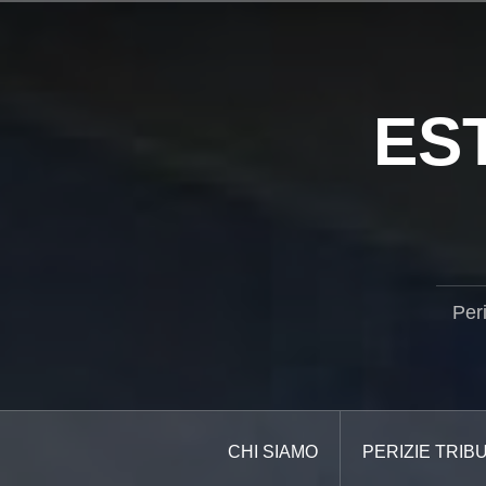
Salta
il
contenuto
ES
Per
CHI SIAMO
PERIZIE TRIB