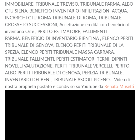
IMMOBILIARE, TRIBUNALE TREVISO, TRIBUNALE PARMA, ALBO
CTU SIENA, BENEFICIO INVENTARIO INFILTRAZIONI ACQUA,
INCARICHI CTU ROMA TRIBUNALE DI ROMA, TRIBUNALE
GROSSETO SUCCESSIONI, Accettazione eredità con beneficio di
inventario Orte , PERITO ESTIMATORE, FALLIMENTI
PARMA, BENEFICIO DI INVENTARIO BIENTINA , ELENCO PERITI
TRIBUNALE DI GENOVA, ELENCO PERITI TRIBUNALE DI LA
SPEZIA, ELENCO PERITI TRIBUNALE MASSA CARRARA,
TRIBUNALE FALLIMENTI, PERITI ESTIMATORI TERNI, DIPINTI
NOVELLI VALUTAZIONE, PERITI TRIBUNALE VERCELLI, PERITO,
ALBO PERITI TRIBUNALE DI GENOVA, PERIZIA TRIBUNALE,
INVENTARIO DEI BENI, TRIBUNALE ASCOLI PICENO. Video di
nostra proprietà postato e condiviso su YouTube da
Renato Musetti