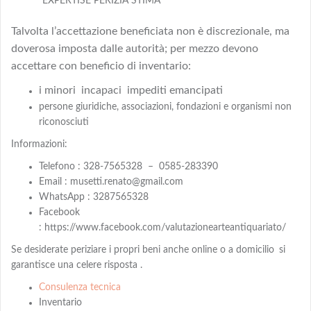
EXPERTISE PERIZIA STIMA
Talvolta l’accettazione beneficiata non è discrezionale, ma
doverosa imposta dalle autorità; per mezzo devono
accettare con beneficio di inventario:
i minori incapaci impediti emancipati
persone giuridiche, associazioni, fondazioni e organismi non
riconosciuti
Informazioni:
Telefono : 328-7565328 – 0585-283390
Email : musetti.renato@gmail.com
WhatsApp : 3287565328
Facebook
: https://www.facebook.com/valutazionearteantiquariato/
Se desiderate periziare i propri beni anche online o a domicilio
si
garantisce una celere risposta .
Consulenza tecnica
Inventario