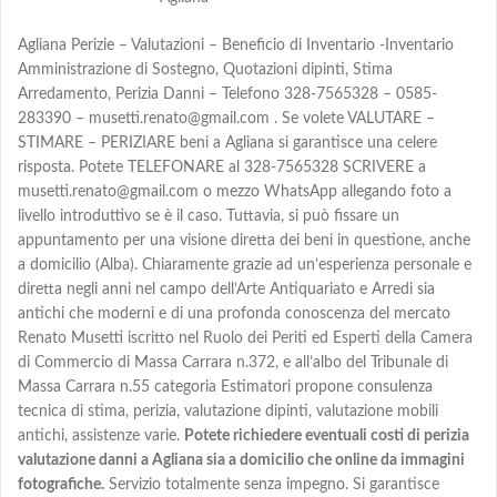
Agliana Perizie – Valutazioni – Beneficio di Inventario -Inventario
Amministrazione di Sostegno, Quotazioni dipinti, Stima
Arredamento, Perizia Danni – Telefono 328-7565328 – 0585-
283390 – musetti.renato@gmail.com . Se volete VALUTARE –
STIMARE – PERIZIARE beni a Agliana si garantisce una celere
risposta. Potete TELEFONARE al 328-7565328 SCRIVERE a
musetti.renato@gmail.com o mezzo WhatsApp allegando foto a
livello introduttivo se è il caso. Tuttavia, si può fissare un
appuntamento per una visione diretta dei beni in questione, anche
a domicilio (Alba). Chiaramente grazie ad un’esperienza personale e
diretta negli anni nel campo dell’Arte Antiquariato e Arredi sia
antichi che moderni e di una profonda conoscenza del mercato
Renato Musetti iscritto nel Ruolo dei Periti ed Esperti della Camera
di Commercio di Massa Carrara n.372, e all’albo del Tribunale di
Massa Carrara n.55 categoria Estimatori propone consulenza
tecnica di stima, perizia, valutazione dipinti, valutazione mobili
antichi, assistenze varie.
Potete richiedere eventuali costi di perizia
valutazione danni a Agliana sia a domicilio che online da immagini
fotografiche.
Servizio totalmente senza impegno. Si garantisce