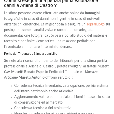
Come si esegue una perizia per la valutazione
danni a Arlena di Castro ?
Le stime possono essere effettuate anche online da
immagini
fotografiche
in caso di danni non ingenti e in caso di notevoli
distanze chilometriche. La miglior cosa è eseguire un
sopralluogo
sul
posto,con
esame e analisi visiva e
raccolta di un’adeguata
documentazione fotografica . Si passa poi allo studio del materiale
raccolto e per finire viene scritta una relazione peritale con
l’eventuale ammontare in termini di denaro.
Perito del Tribunale : Stime a domicilio
Se siete alla ricerca di un perito del Tribunale per una stima perizia
professionale a Arlena di Castro
, potete rivolgervi ai fratelli Musetti
Cav.
Musetti Renato
Esperto Perito del Tribunale e il
Maestro
Artigiano
Musetti Antonio
offrono servizi di :
Consulenza tecnica Inventario, catalogazione, perizia e stima
dell’intero patrimonio anche aziendale
Aggiornamento valore commerciale dei beni in base allo stato
di conservazione ed al mercato;
Consulenza tecnica a fini assicurativi
Nonchè consulenza tecnica per divisioni e successioni