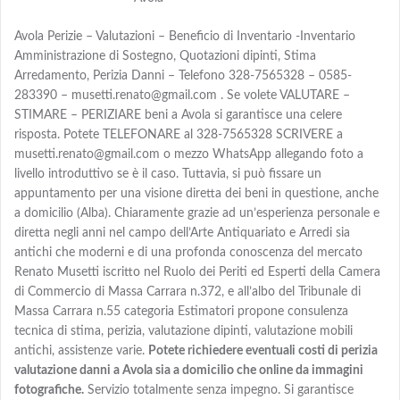
Avola Perizie – Valutazioni – Beneficio di Inventario -Inventario
Amministrazione di Sostegno, Quotazioni dipinti, Stima
Arredamento, Perizia Danni – Telefono 328-7565328 – 0585-
283390 – musetti.renato@gmail.com . Se volete VALUTARE –
STIMARE – PERIZIARE beni a Avola si garantisce una celere
risposta. Potete TELEFONARE al 328-7565328 SCRIVERE a
musetti.renato@gmail.com o mezzo WhatsApp allegando foto a
livello introduttivo se è il caso. Tuttavia, si può fissare un
appuntamento per una visione diretta dei beni in questione, anche
a domicilio (Alba). Chiaramente grazie ad un’esperienza personale e
diretta negli anni nel campo dell’Arte Antiquariato e Arredi sia
antichi che moderni e di una profonda conoscenza del mercato
Renato Musetti iscritto nel Ruolo dei Periti ed Esperti della Camera
di Commercio di Massa Carrara n.372, e all’albo del Tribunale di
Massa Carrara n.55 categoria Estimatori propone consulenza
tecnica di stima, perizia, valutazione dipinti, valutazione mobili
antichi, assistenze varie.
Potete richiedere eventuali costi di perizia
valutazione danni a Avola sia a domicilio che online da immagini
fotografiche.
Servizio totalmente senza impegno. Si garantisce