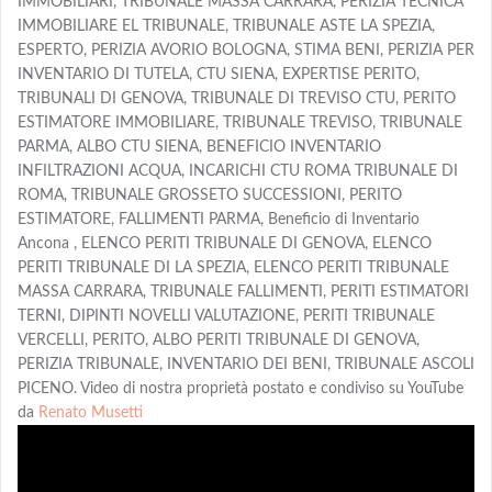
IMMOBILIARI, TRIBUNALE MASSA CARRARA, PERIZIA TECNICA
IMMOBILIARE EL TRIBUNALE, TRIBUNALE ASTE LA SPEZIA,
ESPERTO, PERIZIA AVORIO BOLOGNA, STIMA BENI, PERIZIA PER
INVENTARIO DI TUTELA, CTU SIENA, EXPERTISE PERITO,
TRIBUNALI DI GENOVA, TRIBUNALE DI TREVISO CTU, PERITO
ESTIMATORE IMMOBILIARE, TRIBUNALE TREVISO, TRIBUNALE
PARMA, ALBO CTU SIENA, BENEFICIO INVENTARIO
INFILTRAZIONI ACQUA, INCARICHI CTU ROMA TRIBUNALE DI
ROMA, TRIBUNALE GROSSETO SUCCESSIONI, PERITO
ESTIMATORE, FALLIMENTI PARMA, Beneficio di Inventario
Ancona , ELENCO PERITI TRIBUNALE DI GENOVA, ELENCO
PERITI TRIBUNALE DI LA SPEZIA, ELENCO PERITI TRIBUNALE
MASSA CARRARA, TRIBUNALE FALLIMENTI, PERITI ESTIMATORI
TERNI, DIPINTI NOVELLI VALUTAZIONE, PERITI TRIBUNALE
VERCELLI, PERITO, ALBO PERITI TRIBUNALE DI GENOVA,
PERIZIA TRIBUNALE, INVENTARIO DEI BENI, TRIBUNALE ASCOLI
PICENO. Video di nostra proprietà postato e condiviso su YouTube
da
Renato Musetti