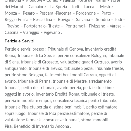
Cremona – Mondovì – Cuneo – Faenza Forte dei Marmi – Forte
dei Marmi – Camaiore – La Spezia – Lodi – Lucca – Mestre –
Monza – Pesaro – Pescara -Piacenza – Pordenone – Prato –
Reggio Emilia – Rescaldina – Rovigo – Sarzana – Sondrio – Todi –
Treviso – Portoferraio- Trieste – Pontremoli- Fivizzano – Varese –
Cascina – Viareggio – Vigevano .
Perizie e Servizi
Perizie e servizi presso : Tribunale di Genova, inventario eredità
Roma, Tribunale di La Spezia, perizie consulenze Bologna, Tribunale
di Siena, tribunale di Grosseto, valutazione quadri Guttuso, avorio
antiquariato, tribunale di Treviso, tribunale Spezia, Tribunale trieste,
perizie stime Bologna, fallimenti beni mobili Carrara, oggetti di
avorio, tribunale di Parma, tribunale di Mestre, arredamento
tribunali, perito del tribunale, avorio perizia, perizie ctu, stime
oggetti in avorio, Inventario Eredità Roma, tribunale di trieste,
perizia immobiliare empoli, consulenza tecnica perito tribunale,
tribunale Pisa ctu,perizia di stima beni mobili, perito estimatore
sopralluogo, Tribunale di Pisa perizie,Estimatore, perizie di
valutazione farmacia, consulenze tribunali, stima immobili
Pisa, Beneficio di Inventario Ancona .