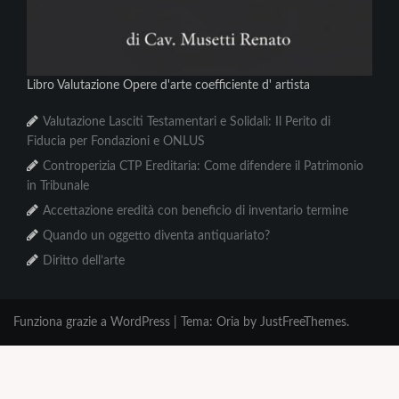
Libro Valutazione Opere d'arte coefficiente d' artista
Valutazione Lasciti Testamentari e Solidali: Il Perito di
Fiducia per Fondazioni e ONLUS
Controperizia CTP Ereditaria: Come difendere il Patrimonio
in Tribunale
Accettazione eredità con beneficio di inventario termine
Quando un oggetto diventa antiquariato?
Diritto dell’arte
Funziona grazie a WordPress
|
Tema:
Oria
by JustFreeThemes.