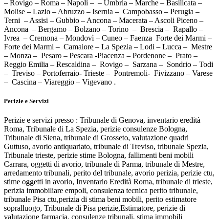
– Rovigo – Roma – Napoli – – Umbria – Marche – Basilicata –
Molise – Lazio – Abruzzo – Isernia – Campobasso – Perugia –
Terni – Assisi – Gubbio – Ancona – Macerata – Ascoli Piceno –
Ancona – Bergamo – Bolzano – Torino – Brescia – Rapallo –
Ivrea – Cremona – Mondovì – Cuneo – Faenza Forte dei Marmi –
Forte dei Marmi – Camaiore – La Spezia – Lodi – Lucca – Mestre
– Monza – Pesaro – Pescara -Piacenza – Pordenone – Prato –
Reggio Emilia – Rescaldina – Rovigo – Sarzana – Sondrio – Todi
– Treviso – Portoferraio- Trieste – Pontremoli- Fivizzano – Varese
– Cascina – Viareggio – Vigevano .
Perizie e Servizi
Perizie e servizi presso : Tribunale di Genova, inventario eredità
Roma, Tribunale di La Spezia, perizie consulenze Bologna,
Tribunale di Siena, tribunale di Grosseto, valutazione quadri
Guttuso, avorio antiquariato, tribunale di Treviso, tribunale Spezia,
Tribunale trieste, perizie stime Bologna, fallimenti beni mobili
Carrara, oggetti di avorio, tribunale di Parma, tribunale di Mestre,
arredamento tribunali, perito del tribunale, avorio perizia, perizie ctu,
stime oggetti in avorio, Inventario Eredità Roma, tribunale di trieste,
perizia immobiliare empoli, consulenza tecnica perito tribunale,
tribunale Pisa ctu,perizia di stima beni mobili, perito estimatore
sopralluogo, Tribunale di Pisa perizie,Estimatore, perizie di
valutazione farmacia, consulenze tribunali, stima immobili