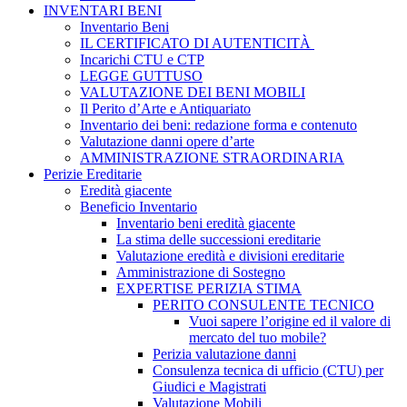
INVENTARI BENI
Inventario Beni
IL CERTIFICATO DI AUTENTICITÀ
Incarichi CTU e CTP
LEGGE GUTTUSO
VALUTAZIONE DEI BENI MOBILI
Il Perito d’Arte e Antiquariato
Inventario dei beni: redazione forma e contenuto
Valutazione danni opere d’arte
AMMINISTRAZIONE STRAORDINARIA
Perizie Ereditarie
Eredità giacente
Beneficio Inventario
Inventario beni eredità giacente
La stima delle successioni ereditarie
Valutazione eredità e divisioni ereditarie
Amministrazione di Sostegno
EXPERTISE PERIZIA STIMA
PERITO CONSULENTE TECNICO
Vuoi sapere l’origine ed il valore di
mercato del tuo mobile?
Perizia valutazione danni
Consulenza tecnica di ufficio (CTU) per
Giudici e Magistrati
Valutazione Mobili