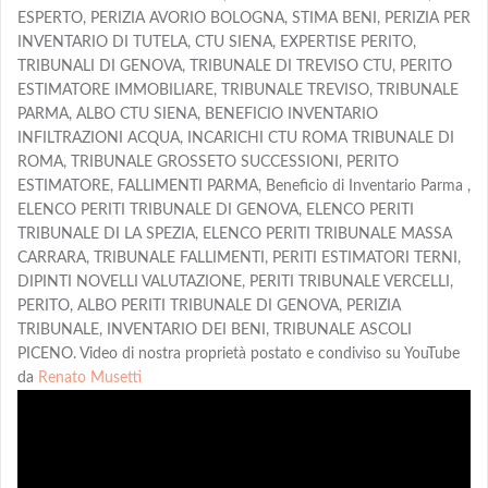
ESPERTO, PERIZIA AVORIO BOLOGNA, STIMA BENI, PERIZIA PER
INVENTARIO DI TUTELA, CTU SIENA, EXPERTISE PERITO,
TRIBUNALI DI GENOVA, TRIBUNALE DI TREVISO CTU, PERITO
ESTIMATORE IMMOBILIARE, TRIBUNALE TREVISO, TRIBUNALE
PARMA, ALBO CTU SIENA, BENEFICIO INVENTARIO
INFILTRAZIONI ACQUA, INCARICHI CTU ROMA TRIBUNALE DI
ROMA, TRIBUNALE GROSSETO SUCCESSIONI, PERITO
ESTIMATORE, FALLIMENTI PARMA, Beneficio di Inventario Parma ,
ELENCO PERITI TRIBUNALE DI GENOVA, ELENCO PERITI
TRIBUNALE DI LA SPEZIA, ELENCO PERITI TRIBUNALE MASSA
CARRARA, TRIBUNALE FALLIMENTI, PERITI ESTIMATORI TERNI,
DIPINTI NOVELLI VALUTAZIONE, PERITI TRIBUNALE VERCELLI,
PERITO, ALBO PERITI TRIBUNALE DI GENOVA, PERIZIA
TRIBUNALE, INVENTARIO DEI BENI, TRIBUNALE ASCOLI
PICENO. Video di nostra proprietà postato e condiviso su YouTube
da
Renato Musetti