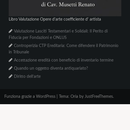
Libro Valutazione Opere d'arte coefficiente d' artista
Valutazione Lasciti Testamentari e Solidali: Il Perito di
Fiducia per Fondazioni e ONLUS
Controperizia CTP Ereditaria: Come difendere il Patrimonio
in Tribunale
Accettazione eredità con beneficio di inventario termine
Quando un oggetto diventa antiquariato?
Diritto dell’arte
Funziona grazie a WordPress
|
Tema:
Oria
by JustFreeThemes.