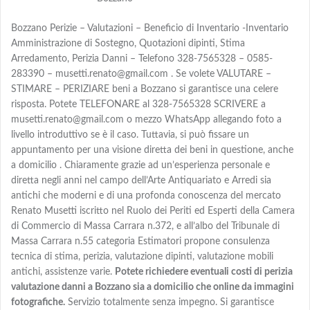
Bozzano Perizie – Valutazioni – Beneficio di Inventario -Inventario
Amministrazione di Sostegno, Quotazioni dipinti, Stima
Arredamento, Perizia Danni – Telefono 328-7565328 – 0585-
283390 – musetti.renato@gmail.com . Se volete VALUTARE –
STIMARE – PERIZIARE beni a Bozzano si garantisce una celere
risposta. Potete TELEFONARE al 328-7565328 SCRIVERE a
musetti.renato@gmail.com o mezzo WhatsApp allegando foto a
livello introduttivo se è il caso. Tuttavia, si può fissare un
appuntamento per una visione diretta dei beni in questione, anche
a domicilio . Chiaramente grazie ad un’esperienza personale e
diretta negli anni nel campo dell’Arte Antiquariato e Arredi sia
antichi che moderni e di una profonda conoscenza del mercato
Renato Musetti iscritto nel Ruolo dei Periti ed Esperti della Camera
di Commercio di Massa Carrara n.372, e all’albo del Tribunale di
Massa Carrara n.55 categoria Estimatori propone consulenza
tecnica di stima, perizia, valutazione dipinti, valutazione mobili
antichi, assistenze varie.
Potete richiedere eventuali costi di perizia
valutazione danni a Bozzano sia a domicilio che online da immagini
fotografiche.
Servizio totalmente senza impegno. Si garantisce