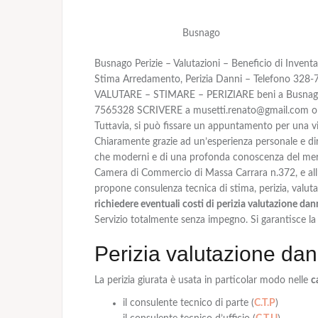
Busnago
Busnago Perizie – Valutazioni – Beneficio di Invent
Stima Arredamento, Perizia Danni – Telefono 328
VALUTARE – STIMARE – PERIZIARE beni a Busnago s
7565328 SCRIVERE a musetti.renato@gmail.com o mez
Tuttavia, si può fissare un appuntamento per una vis
Chiaramente grazie ad un’esperienza personale e dire
che moderni e di una profonda conoscenza del merca
Camera di Commercio di Massa Carrara n.372, e all’
propone consulenza tecnica di stima, perizia, valutaz
richiedere eventuali costi di perizia valutazione da
Servizio totalmente senza impegno. Si garantisce la
Perizia valutazione dan
La
perizia giurata
è usata in particolar modo nelle
c
il consulente tecnico di parte (
C.T.P
)