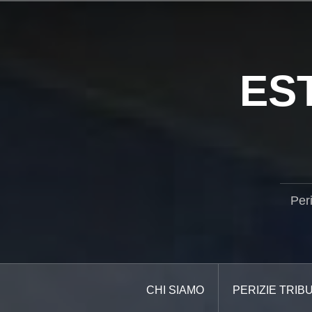
Salta
il
contenuto
ES
Per
CHI SIAMO
PERIZIE TRIB