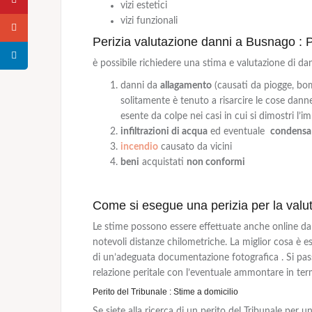
vizi estetici
vizi funzionali
Perizia valutazione danni a Busnago : P
è possibile richiedere una stima e valutazione di dan
danni da
allagamento
(causati da piogge, bom
solitamente è tenuto a risarcire le cose dann
esente da colpe nei casi in cui si dimostri l’im
infiltrazioni di acqua
ed eventuale
condensa
incendio
causato da vicini
beni
acquistati
non conformi
Come si esegue una perizia per la val
Le stime possono essere effettuate anche online d
notevoli distanze chilometriche. La miglior cosa è 
di un’adeguata documentazione fotografica . Si passa
relazione peritale con l’eventuale ammontare in ter
Perito del Tribunale : Stime a domicilio
Se siete alla ricerca di un perito del Tribunale per