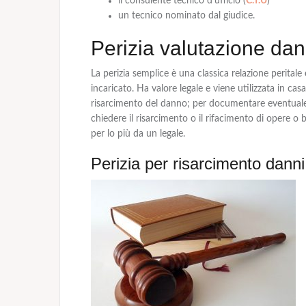
il consulente tecnico d’ufficio (
C.T.U
)
un tecnico nominato dal giudice.
Perizia valutazione dan
La
perizia semplice
è una classica relazione peritale
incaricato. Ha valore legale e viene utilizzata in cas
risarcimento del danno; per documentare eventua
chiedere
il risarcimento o il rifacimento
di opere o b
per lo più da un legale.
Perizia per risarcimento danni