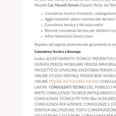
Musetti
Cav.
Musetti Renato
Esperto Perito del Tribu
Consulenza tecnica Inventario, catalogazione,
Aggiornamento valore commerciale dei beni in
Consulenza tecnica a fini assicurativi
Nonchè consulenza tecnica per divisioni e suc
Infine Valutazioni Danni a beni
Rispetto del segreto professionale garantendo la m
Consulenza Tecnica a Busnago
Inoltre ACCERTAMENTO TECNICO PREVENTIVO M
GIURATA PERIZIA MOBILIARE PERIZIA IMMOBIL
PROGETTO DI DIVISIONE EREDITARIA PERIZIA 
ONLINE STUDIO PERITALE PERIZIA BENI MOBIL
ONLINE
PERIZIA ANTIQUARIA AVORIO
CONSULEN
LAVORI
CONSULENTI TECNICI
DEL PUBBLICO M
PARTE CONSULENZA TECNICA ANTIQUARIATO C
CONSULENZA TECNICA PITTORI Alba AUSILIARI
CONSULENZA PER AZIENDE CONSULENZE E CAT
VERIFICA VALUTAZIONE STATO CONSERVAZIONE
VALUTAZIONE COLLEZIONI, CONSULENZA PER MUSEI