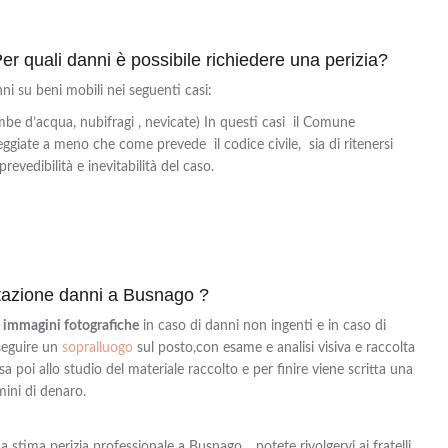
er quali danni è possibile richiedere una perizia?
ni su beni mobili nei seguenti casi:
be d’acqua, nubifragi , nevicate) In questi casi il Comune
eggiate a meno che come prevede il codice civile, sia di ritenersi
prevedibilità e inevitabilità del caso.
utazione danni a Busnago ?
a
immagini fotografiche
in caso di danni non ingenti e in caso di
eseguire un
sopralluogo
sul posto,con
esame e analisi visiva e
raccolta
 poi allo studio del materiale raccolto e per finire viene scritta una
mini di denaro.
 una stima perizia professionale a Busnago
, potete rivolgervi ai fratelli