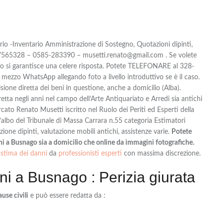
ario -Inventario Amministrazione di Sostegno, Quotazioni dipinti,
-7565328 – 0585-283390 – musetti.renato@gmail.com . Se volete
i garantisce una celere risposta. Potete TELEFONARE al 328-
zo WhatsApp allegando foto a livello introduttivo se è il caso.
ione diretta dei beni in questione, anche a domicilio (Alba).
tta negli anni nel campo dell’Arte Antiquariato e Arredi sia antichi
to Renato Musetti iscritto nel Ruolo dei Periti ed Esperti della
albo del Tribunale di Massa Carrara n.55 categoria Estimatori
ione dipinti, valutazione mobili antichi, assistenze varie.
Potete
nni a Busnago sia a domicilio che online da immagini fotografiche.
stima dei danni
da
professionisti esperti
con massima discrezione.
ni a Busnago : Perizia giurata
ause civili
e può essere redatta da :