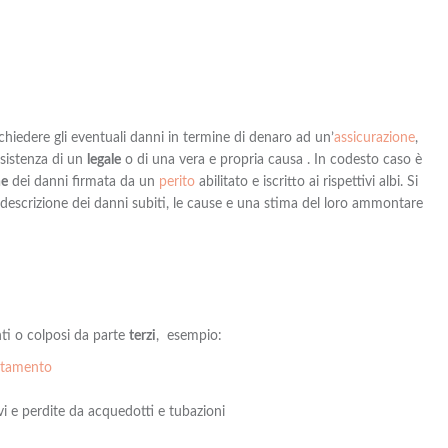
ichiedere gli eventuali danni in termine di denaro
ad
un’
assicurazione
,
ssistenza di un
legale
o di una vera e propria causa . In codesto caso è
ne
dei danni firmata da un
perito
abilitato e iscritto ai rispettivi albi
. Si
descrizione dei danni subiti, le cause e una
stima
del loro ammontare
ti o colposi da parte
terzi
,
esempio:
artamento
avi e perdite da acquedotti e tubazioni