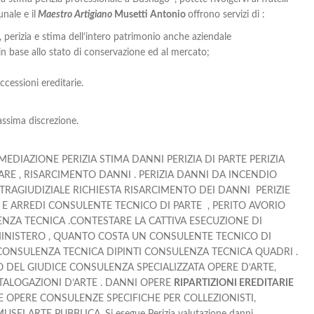
nale e il
Maestro Artigiano
Musetti Antonio
offrono servizi di :
 perizia e stima dell’intero patrimonio anche aziendale
 base allo stato di conservazione ed al mercato;
cessioni ereditarie.
assima discrezione.
EDIAZIONE PERIZIA STIMA DANNI PERIZIA DI PARTE PERIZIA
IARE , RISARCIMENTO DANNI . PERIZIA DANNI DA INCENDIO
STRAGIUDIZIALE RICHIESTA RISARCIMENTO DEI DANNI PERIZIE
I E ARREDI CONSULENTE TECNICO DI PARTE , PERITO AVORIO
ZA TECNICA .CONTESTARE LA CATTIVA ESECUZIONE DI
INISTERO , QUANTO COSTA UN CONSULENTE TECNICO DI
ONSULENZA TECNICA DIPINTI CONSULENZA TECNICA QUADRI .
O DEL GIUDICE CONSULENZA SPECIALIZZATA OPERE D’ARTE,
ALOGAZIONI D’ARTE . DANNI OPERE
RIPARTIZIONI EREDITARIE
 OPERE CONSULENZE SPECIFICHE PER COLLEZIONISTI,
 ARTE PUBBLICA. Si esegue Perizia valutazione danni