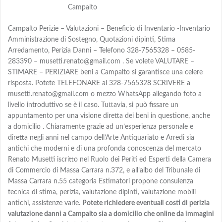
Campalto
Campalto Perizie – Valutazioni – Beneficio di Inventario -Inventario
Amministrazione di Sostegno, Quotazioni dipinti, Stima
Arredamento, Perizia Danni – Telefono 328-7565328 – 0585-
283390 – musetti.renato@gmail.com . Se volete VALUTARE –
STIMARE – PERIZIARE beni a Campalto si garantisce una celere
risposta. Potete TELEFONARE al 328-7565328 SCRIVERE a
musetti.renato@gmail.com o mezzo WhatsApp allegando foto a
livello introduttivo se è il caso. Tuttavia, si può fissare un
appuntamento per una visione diretta dei beni in questione, anche
a domicilio . Chiaramente grazie ad un’esperienza personale e
diretta negli anni nel campo dell’Arte Antiquariato e Arredi sia
antichi che moderni e di una profonda conoscenza del mercato
Renato Musetti iscritto nel Ruolo dei Periti ed Esperti della Camera
di Commercio di Massa Carrara n.372, e all’albo del Tribunale di
Massa Carrara n.55 categoria Estimatori propone consulenza
tecnica di stima, perizia, valutazione dipinti, valutazione mobili
antichi, assistenze varie.
Potete richiedere eventuali costi di perizia
valutazione danni a Campalto sia a domicilio che online da immagini