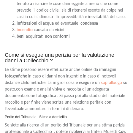
tenuto a risarcire le cose danneggiate a meno che come
prevede il codice civile, sia di ritenersi esente da colpe nei
casi in cui si dimostri l’imprevedibilità e inevitabilità del caso.
infiltrazioni di acqua
ed eventuale
condensa
incendio
causato da vicini
beni
acquistati
non conformi
Come si esegue una perizia per la valutazione
danni a Collecchio ?
Le stime possono essere effettuate anche online da
immagini
fotografiche
in caso di danni non ingenti e in caso di notevoli
distanze chilometriche. La miglior cosa è eseguire un
sopralluogo
sul
posto,con
esame e analisi visiva e
raccolta di un’adeguata
documentazione fotografica . Si passa poi allo studio del materiale
raccolto e per finire viene scritta una relazione peritale con
l’eventuale ammontare in termini di denaro.
Perito del Tribunale : Stime a domicilio
Se siete alla ricerca di un perito del Tribunale per una stima perizia
professionale a Collecchio
, potete rivolgervi ai fratelli Musetti
Cav.