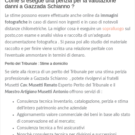
Come si esegue una perizia per la valutazione
danni a Gazzada Schianno ?
Le stime possono essere effettuate anche online da
immagini
fotografiche
in caso di danni non ingenti e in caso di notevoli
distanze chilometriche. La miglior cosa è eseguire un
sopralluogo
sul
posto,con
esame e analisi visiva e
raccolta di un’adeguata
documentazione fotografica . Si passa poi allo studio del materiale
raccolto e per finire viene scritta una relazione peritale con
l’eventuale ammontare in termini di denaro.
Perito del Tribunale : Stime a domicilio
Se siete alla ricerca di un perito del Tribunale per una stima perizia
professionale a Gazzada Schianno
, potete rivolgervi ai fratelli
Musetti
Cav.
Musetti Renato
Esperto Perito del Tribunale e il
Maestro Artigiano
Musetti Antonio
offrono servizi di :
Consulenza tecnica Inventario, catalogazione, perizia e stima
dell’intero patrimonio anche aziendale
Aggiornamento valore commerciale dei beni in base allo stato
di conservazione ed al mercato;
Consulenza tecnica a fini assicurativi
Nonchè consulenza tecnica per divisioni e successioni