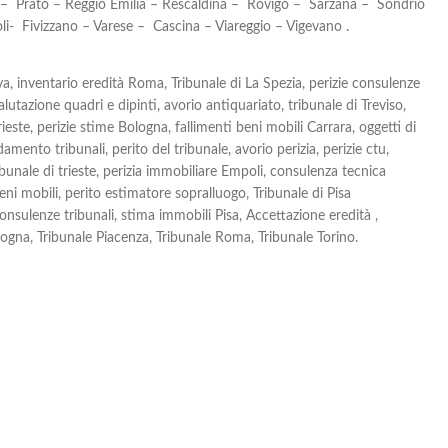
– Prato – Reggio Emilia – Rescaldina – Rovigo – Sarzana – Sondrio
li- Fivizzano – Varese – Cascina – Viareggio – Vigevano .
a, inventario eredità Roma, Tribunale di La Spezia, perizie consulenze
lutazione quadri e dipinti, avorio antiquariato, tribunale di Treviso,
rieste, perizie stime Bologna, fallimenti beni mobili Carrara, oggetti di
amento tribunali, perito del tribunale, avorio perizia, perizie ctu,
bunale di trieste, perizia immobiliare Empoli, consulenza tecnica
beni mobili, perito estimatore sopralluogo, Tribunale di Pisa
consulenze tribunali, stima immobili Pisa, Accettazione eredità ,
ogna, Tribunale Piacenza, Tribunale Roma, Tribunale Torino.