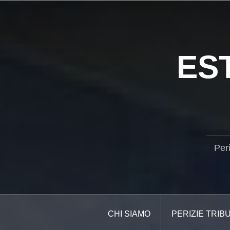
Salta
il
contenuto
ES
Per
CHI SIAMO
PERIZIE TRIB