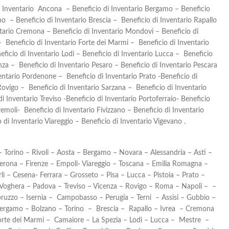
di Inventario Ancona – Beneficio di Inventario Bergamo – Beneficio
no – Beneficio di Inventario Brescia – Beneficio di Inventario Rapallo
ntario Cremona – Beneficio di Inventario Mondovì – Beneficio di
– Beneficio di Inventario Forte dei Marmi – Beneficio di Inventario
ficio di Inventario Lodi – Beneficio di Inventario Lucca – Beneficio
za – Beneficio di Inventario Pesaro – Beneficio di Inventario Pescara
ventario Pordenone – Beneficio di Inventario Prato -Beneficio di
Rovigo – Beneficio di Inventario Sarzana – Beneficio di Inventario
i Inventario Treviso -Beneficio di Inventario Portoferraio- Beneficio
remoli- Beneficio di Inventario Fivizzano – Beneficio di Inventario
 di Inventario Viareggio – Beneficio di Inventario Vigevano .
 Torino – Rivoli – Aosta – Bergamo – Novara – Alessandria – Asti –
rona – Firenze – Empoli- Viareggio – Toscana – Emilia Romagna –
ì – Cesena- Ferrara – Grosseto – Pisa – Lucca – Pistoia – Prato –
 Voghera – Padova – Treviso – Vicenza – Rovigo – Roma – Napoli – –
bruzzo – Isernia – Campobasso – Perugia – Terni – Assisi – Gubbio –
ergamo – Bolzano – Torino – Brescia – Rapallo – Ivrea – Cremona
rte dei Marmi – Camaiore – La Spezia – Lodi – Lucca – Mestre –