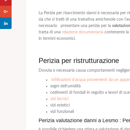
La Perizia per risarcimento danni è necessaria per r
sia che si tratti di una trattativa amichevole con l’a
necessario presentare una perizia per la
valutazio
tratta di una
relazione documentaria
contenente la 
in termini economici.
Perizia per ristrutturazione
Dovuta e necessaria causa comportamenti negligen
infiltrazioni d’acqua provenienti da un app
segni dell’umidità
cedimenti di fondali in seguito a lavori di sc
vizi tecnici
vizi estetici
vizi funzionali
Perizia valutazione danni a Lesmo : Per
è possibile richiedere una stima e valutazione di dan