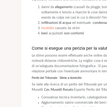
danni da
allagamento
(causati da piogge, bom
solitamente è tenuto a risarcire le cose dann
esente da colpe nei casi in cui si dimostri l’im
infiltrazioni di acqua
ed eventuale
condensa
incendio
causato da vicini
beni
acquistati
non conformi
Come si esegue una perizia per la val
Le stime possono essere effettuate anche online d
notevoli distanze chilometriche. La miglior cosa è 
di un’adeguata documentazione fotografica . Si passa
relazione peritale con l’eventuale ammontare in ter
Perito del Tribunale : Stime a domicilio
Se siete alla ricerca di un perito del Tribunale per
Musetti
Cav.
Musetti Renato
Esperto Perito del Tribu
Consulenza tecnica Inventario, catalogazione,
Aggiornamento valore commerciale dei beni in