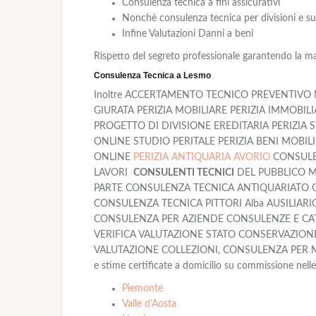
Consulenza tecnica a fini assicurativi
Nonchè consulenza tecnica per divisioni e suc
Infine Valutazioni Danni a beni
Rispetto del segreto professionale garantendo la m
Consulenza Tecnica a Lesmo
Inoltre ACCERTAMENTO TECNICO PREVENTIVO M
GIURATA PERIZIA MOBILIARE PERIZIA IMMOBIL
PROGETTO DI DIVISIONE EREDITARIA PERIZIA 
ONLINE STUDIO PERITALE PERIZIA BENI MOBIL
ONLINE
PERIZIA ANTIQUARIA AVORIO
CONSULEN
LAVORI
CONSULENTI TECNICI
DEL PUBBLICO M
PARTE CONSULENZA TECNICA ANTIQUARIATO C
CONSULENZA TECNICA PITTORI Alba AUSILIARI
CONSULENZA PER AZIENDE CONSULENZE E CAT
VERIFICA VALUTAZIONE STATO CONSERVAZIONE
VALUTAZIONE COLLEZIONI, CONSULENZA PER MUSEI
e stime certificate a domicilio su commissione nelle 
Piemonte
Valle d’Aosta