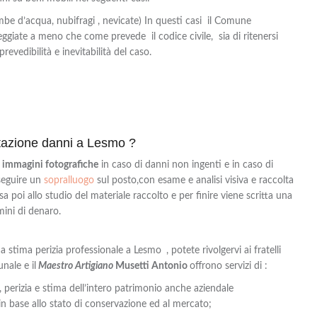
be d’acqua, nubifragi , nevicate) In questi casi il Comune
eggiate a meno che come prevede il codice civile, sia di ritenersi
prevedibilità e inevitabilità del caso.
utazione danni a Lesmo ?
a
immagini fotografiche
in caso di danni non ingenti e in caso di
eseguire un
sopralluogo
sul posto,con
esame e analisi visiva e
raccolta
 poi allo studio del materiale raccolto e per finire viene scritta una
mini di denaro.
 una stima perizia professionale a Lesmo
, potete rivolgervi ai fratelli
nale e il
Maestro Artigiano
Musetti Antonio
offrono servizi di :
 perizia e stima dell’intero patrimonio anche aziendale
 base allo stato di conservazione ed al mercato;