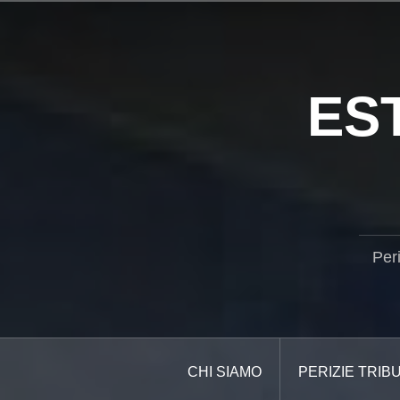
Salta
il
contenuto
ES
Per
CHI SIAMO
PERIZIE TRIB