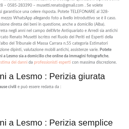
28 – 0585-283390 – musetti.renato@gmail.com . Se volete
garantisce una celere risposta. Potete TELEFONARE al 328-
zo WhatsApp allegando foto a livello introduttivo se è il caso.
ione diretta dei beni in questione, anche a domicilio (Alba).
tta negli anni nel campo dell’Arte Antiquariato e Arredi sia antichi
to Renato Musetti iscritto nel Ruolo dei Periti ed Esperti della
albo del Tribunale di Massa Carrara n.55 categoria Estimatori
ione dipinti, valutazione mobili antichi, assistenze varie.
Potete
nni a Lesmo sia a domicilio che online da immagini fotografiche.
stima dei danni
da
professionisti esperti
con massima discrezione.
ni a Lesmo : Perizia giurata
ause civili
e può essere redatta da :
ni a Lesmo : Perizia semplice