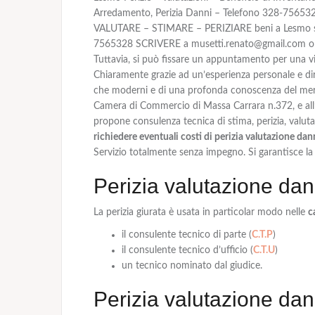
Arredamento, Perizia Danni – Telefono 328-75653
VALUTARE – STIMARE – PERIZIARE beni a Lesmo si 
7565328 SCRIVERE a musetti.renato@gmail.com o mez
Tuttavia, si può fissare un appuntamento per una vis
Chiaramente grazie ad un’esperienza personale e dire
che moderni e di una profonda conoscenza del merca
Camera di Commercio di Massa Carrara n.372, e all’
propone consulenza tecnica di stima, perizia, valutaz
richiedere eventuali costi di perizia valutazione da
Servizio totalmente senza impegno. Si garantisce la
Perizia valutazione dan
La
perizia giurata
è usata in particolar modo nelle
c
il consulente tecnico di parte (
C.T.P
)
il consulente tecnico d’ufficio (
C.T.U
)
un tecnico nominato dal giudice.
Perizia valutazione dan