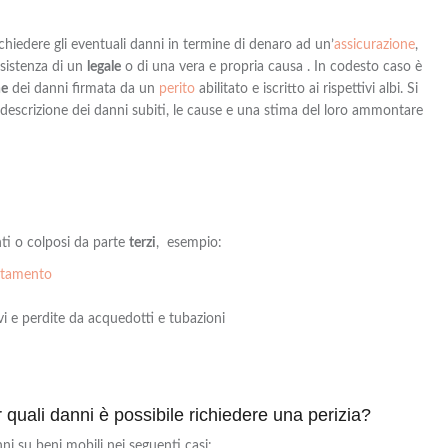
ichiedere gli eventuali danni in termine di denaro
ad
un’
assicurazione
,
ssistenza di un
legale
o di una vera e propria causa . In codesto caso è
ne
dei danni firmata da un
perito
abilitato e iscritto ai rispettivi albi
. Si
descrizione dei danni subiti, le cause e una
stima
del loro ammontare
ti o colposi da parte
terzi
,
esempio:
artamento
avi e perdite da acquedotti e tubazioni
 quali danni è possibile richiedere una perizia?
ni su beni mobili nei seguenti casi: