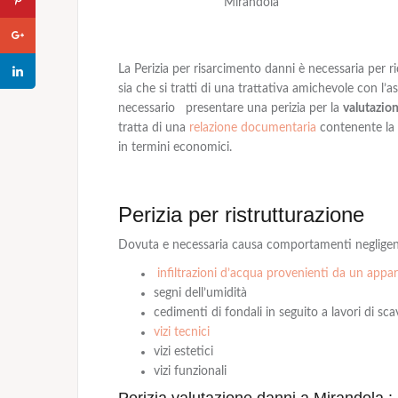
Mirandola
La Perizia per risarcimento danni è necessaria per r
sia che si tratti di una trattativa amichevole con l’a
necessario presentare una perizia per la
valutazio
tratta di una
relazione documentaria
contenente la 
in termini economici.
Perizia per ristrutturazione
Dovuta e necessaria causa comportamenti negligen
infiltrazioni d’acqua provenienti da un app
segni dell’umidità
cedimenti di fondali in seguito a lavori di sc
vizi tecnici
vizi estetici
vizi funzionali
Perizia valutazione danni a Mirandola : 