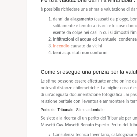
è possibile richiedere una stima e valutazione di dan
danni da
allagamento
(causati da piogge, bom
solitamente è tenuto a risarcire le cose dann
esente da colpe nei casi in cui si dimostri l’im
infiltrazioni di acqua
ed eventuale
condensa
incendio
causato da vicini
beni
acquistati
non conformi
Come si esegue una perizia per la valu
Le stime possono essere effettuate anche online d
notevoli distanze chilometriche. La miglior cosa è 
di un’adeguata documentazione fotografica . Si passa
relazione peritale con l’eventuale ammontare in ter
Perito del Tribunale : Stime a domicilio
Se siete alla ricerca di un perito del Tribunale per 
Musetti
Cav.
Musetti Renato
Esperto Perito del Tribu
Consulenza tecnica Inventario, catalogazione,