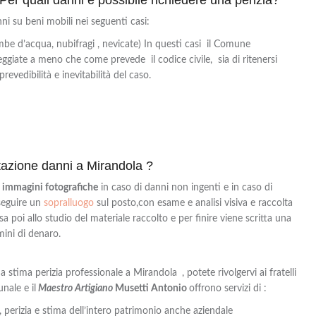
ni su beni mobili nei seguenti casi:
be d’acqua, nubifragi , nevicate) In questi casi il Comune
eggiate a meno che come prevede il codice civile, sia di ritenersi
prevedibilità e inevitabilità del caso.
tazione danni a Mirandola ?
a
immagini fotografiche
in caso di danni non ingenti e in caso di
eseguire un
sopralluogo
sul posto,con
esame e analisi visiva e
raccolta
 poi allo studio del materiale raccolto e per finire viene scritta una
mini di denaro.
una stima perizia professionale a Mirandola
, potete rivolgervi ai fratelli
nale e il
Maestro Artigiano
Musetti Antonio
offrono servizi di :
 perizia e stima dell’intero patrimonio anche aziendale