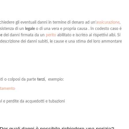
ichiedere gli eventuali danni in termine di denaro
ad
un’
assicurazione
,
ssistenza di un
legale
o di una vera e propria causa . In codesto caso è
ne
dei danni firmata da un
perito
abilitato e iscritto ai rispettivi albi
. Si
descrizione dei danni subiti, le cause e una
stima
del loro ammontare
ti o colposi da parte
terzi
,
esempio:
artamento
avi e perdite da acquedotti e tubazioni
Per quali danni è possibile richiedere una perizia?