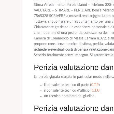
Stima Arredamento, Perizia Danni – Telefono 328
VALUTARE – STIMARE – PERIZIARE beni a Mirandola
7565328 SCRIVERE a musetti.renato@gmail.com o mez
Tuttavia, si può fissare un appuntamento per una vis
Chiaramente grazie ad un’esperienza personale e dire
che moderni e di una profonda conoscenza del merca
Camera di Commercio di Massa Carrara n.372, e all’
propone consulenza tecnica di stima, perizia, valutaz
richiedere eventuali costi di perizia valutazione da
Servizio totalmente senza impegno. Si garantisce la
Perizia valutazione dan
La
perizia giurata
è usata in particolar modo nelle
c
il consulente tecnico di parte (
C.T.P
)
il consulente tecnico d’ufficio (
C.T.U
)
un tecnico nominato dal giudice.
Perizia valutazione dan