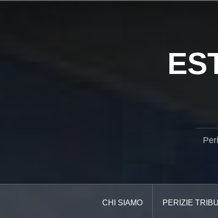
Salta
il
contenuto
ES
Per
CHI SIAMO
PERIZIE TRIB