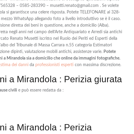
-7565328 – 0585-283390 – musetti.renato@gmail.com . Se volete
 si garantisce una celere risposta. Potete TELEFONARE al 328-
zo WhatsApp allegando foto a livello introduttivo se è il caso.
ione diretta dei beni in questione, anche a domicilio (Alba).
tta negli anni nel campo dell’Arte Antiquariato e Arredi sia antichi
to Renato Musetti iscritto nel Ruolo dei Periti ed Esperti della
albo del Tribunale di Massa Carrara n.55 categoria Estimatori
ione dipinti, valutazione mobili antichi, assistenze varie.
Potete
nni a Mirandola sia a domicilio che online da immagini fotografiche.
stima dei danni
da
professionisti esperti
con massima discrezione.
ni a Mirandola : Perizia giurata
ause civili
e può essere redatta da :
ni a Mirandola : Perizia