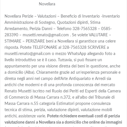
Novellara
Novellara Perizie – Valutazioni – Beneficio di Inventario -Inventario
Amministrazione di Sostegno, Quotazioni dipinti, Stima
Arredamento, Perizia Danni – Telefono 328-7565328 – 0585-
283390 – musetti.renato@gmail.com . Se volete VALUTARE –
STIMARE – PERIZIARE beni a Novellara si garantisce una celere
risposta. Potete TELEFONARE al 328-7565328 SCRIVERE a
musetti.renato@gmail.com o mezzo WhatsApp allegando foto a
livello introduttivo se è il caso. Tuttavia, si può fissare un
appuntamento per una visione diretta dei beni in questione, anche
a domicilio (Alba). Chiaramente grazie ad un’esperienza personale e
diretta negli anni nel campo dell’Arte Antiquariato e Arredi sia
antichi che moderni e di una profonda conoscenza del mercato
Renato Musetti iscritto nel Ruolo dei Periti ed Esperti della Camera
di Commercio di Massa Carrara n.372, e all’albo del Tribunale di
Massa Carrara n.55 categoria Estimatori propone consulenza
tecnica di stima, perizia, valutazione dipinti, valutazione mobili
antichi, assistenze varie.
Potete richiedere eventuali costi di perizia
valutazione danni a Novellara sia a domicilio che online da immagini