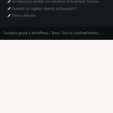
Accettazione eredità con beneficio di inventario termine
Quando un oggetto diventa antiquariato?
Diritto dell’arte
Funziona grazie a WordPress
|
Tema:
Oria
by JustFreeThemes.