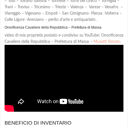
– Todi – Toirano Savona – Torinese – Torre del Greco – Torreglia –
Trani – Treviso – Tricesimo – Trieste – Valenza – Varese – Venafro –
Viareggio – Vigevano – Empoli – San Gimignano- Pienza -Volterra –
Celle Ligure -Arenzano – perito d’arte e antiquariato .
Onorificenza Cavaliere della Repubblica – Prefettura di Massa
video di mia proprietà postato e condiviso su YouTube: Onorificenza
Cavaliere della Repubblica – Prefettura di Massa –
Musetti Renato
BENEFICIO DI INVENTARIO