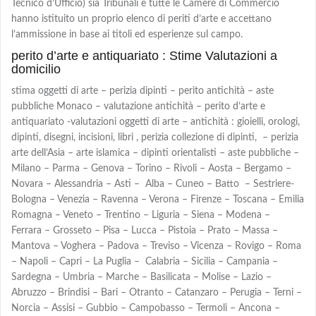
Tecnico d’Ufficio) sia Tribunali e tutte le Camere di Commercio
hanno istituito un proprio elenco di periti d’arte e accettano
l’ammissione in base ai titoli ed esperienze sul campo.
perito d’arte e antiquariato : Stime Valutazioni a
domicilio
stima oggetti di arte – perizia dipinti – perito antichità – aste
pubbliche Monaco – valutazione antichità – perito d’arte e
antiquariato -valutazioni oggetti di arte – antichità : gioielli, orologi,
dipinti, disegni, incisioni, libri , perizia collezione di dipinti, – perizia
arte dell’Asia – arte islamica – dipinti orientalisti – aste pubbliche –
Milano – Parma – Genova – Torino – Rivoli – Aosta – Bergamo –
Novara – Alessandria – Asti – Alba – Cuneo – Batto – Sestriere-
Bologna – Venezia – Ravenna – Verona – Firenze – Toscana – Emilia
Romagna – Veneto – Trentino – Liguria – Siena – Modena –
Ferrara – Grosseto – Pisa – Lucca – Pistoia – Prato – Massa –
Mantova – Voghera – Padova – Treviso – Vicenza – Rovigo – Roma
– Napoli – Capri – La Puglia – Calabria – Sicilia – Campania –
Sardegna – Umbria – Marche – Basilicata – Molise – Lazio –
Abruzzo – Brindisi – Bari – Otranto – Catanzaro – Perugia – Terni –
Norcia – Assisi – Gubbio – Campobasso – Termoli – Ancona –