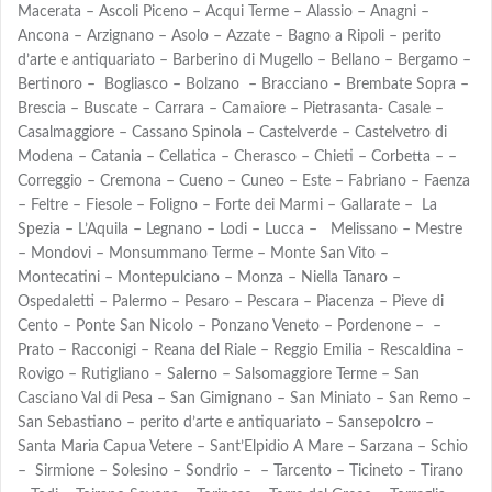
Macerata – Ascoli Piceno – Acqui Terme – Alassio – Anagni –
Ancona – Arzignano – Asolo – Azzate – Bagno a Ripoli – perito
d’arte e antiquariato – Barberino di Mugello – Bellano – Bergamo –
Bertinoro – Bogliasco – Bolzano – Bracciano – Brembate Sopra –
Brescia – Buscate – Carrara – Camaiore – Pietrasanta- Casale –
Casalmaggiore – Cassano Spinola – Castelverde – Castelvetro di
Modena – Catania – Cellatica – Cherasco – Chieti – Corbetta – –
Correggio – Cremona – Cueno – Cuneo – Este – Fabriano – Faenza
– Feltre – Fiesole – Foligno – Forte dei Marmi – Gallarate – La
Spezia – L’Aquila – Legnano – Lodi – Lucca – Melissano – Mestre
– Mondovi – Monsummano Terme – Monte San Vito –
Montecatini – Montepulciano – Monza – Niella Tanaro –
Ospedaletti – Palermo – Pesaro – Pescara – Piacenza – Pieve di
Cento – Ponte San Nicolo – Ponzano Veneto – Pordenone – –
Prato – Racconigi – Reana del Riale – Reggio Emilia – Rescaldina –
Rovigo – Rutigliano – Salerno – Salsomaggiore Terme – San
Casciano Val di Pesa – San Gimignano – San Miniato – San Remo –
San Sebastiano – perito d’arte e antiquariato – Sansepolcro –
Santa Maria Capua Vetere – Sant’Elpidio A Mare – Sarzana – Schio
– Sirmione – Solesino – Sondrio – – Tarcento – Ticineto – Tirano