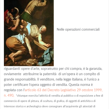
Nelle operazioni commerciali
riguardanti opere d’arte, soprattutto per chi compra, è la garanzia,
ovviamente attribuirne la paternità di un’opera è un compito di
grande responsabilità. Il venditore, nella legge italiana, è l’unico a
poter certificare l’opera oggetto di vendita. Questa norma è
regolata con l’
articolo 63 del Decreto Legislativo 29 ottobre 1999,
n. 490,
“chiunque esercita l’attività di vendita al pubblico o di esposizione a fine di
commercio di opere di pittura, di scultura, di grafica, di oggetti di antichità o di
interesse storico e archeologico deve consegnare all’acquirente gli attestati di