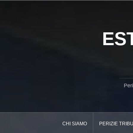
Salta
il
contenuto
ES
Per
CHI SIAMO
PERIZIE TRIB