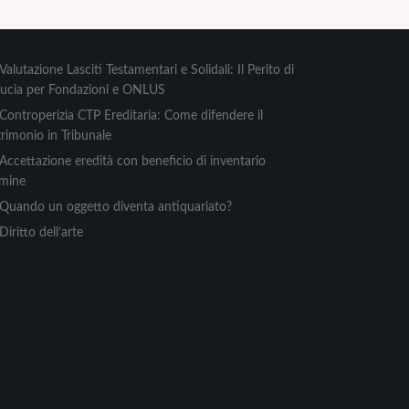
Valutazione Lasciti Testamentari e Solidali: Il Perito di
ducia per Fondazioni e ONLUS
Controperizia CTP Ereditaria: Come difendere il
rimonio in Tribunale
Accettazione eredità con beneficio di inventario
rmine
Quando un oggetto diventa antiquariato?
Diritto dell’arte