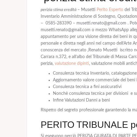
perizia stima eredità
– Musetti
Perito Esperto
del Tri
Inventario Amministrazione di Sostegno, Quotazion
– 0585-283390 – musetti.renato@gmail.com . P
musetti.renato@gmail.com o mezzo WhatsApp allegando
appuntamento per una visione diretta dei beni in q
personale e diretta negli anni nel campo dell’Arte 
conoscenza del mercato ,Renato Musetti iscritto ne
Carrara n.372, e all’albo del Tribunale di Massa Ca
perizia,
valutazione dipinti
, valutazione mobili antich
Consulenza tecnica Inventario, catalogazione,
Aggiornamento valore commerciale dei beni in
Consulenza tecnica a fini assicurativi
Nonchè consulenza tecnica per divisioni e su
Infine Valutazioni Danni a beni
Rispetto del segreto professionale garantendo la m
PERITO TRIBUNALE peri
Si eseguono perciò PERIZIA GIURATA DI PARTE