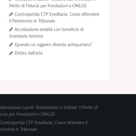
Perito di Fiducia per Fondazioni e ONLUS
Controperizia CTP Ereditaria: Come difendere
il Patrimonio in Tribunale
Accettazione eredità con beneficio di
inventario termine
Quando un oggetto diventa antiquariato?
Diritto dell’arte
Valutazione Lasciti Testamentari e Solidali: Il Perito di
ducia per Fondazioni e ONLUS
Controperizia CTP Ereditaria: Come difendere il
rimonio in Tribunale