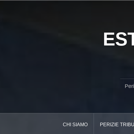
Salta
il
contenuto
ES
Per
CHI SIAMO
PERIZIE TRIB