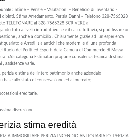
bunale : Stime – Perizie – Valutazioni – Beneficio di Inventario -
i dipinti, Stima Arredamento, Perizia Danni – Telefono 328-7565328
otete TELEFONARE al 328-7565328 SCRIVERE a
 foto a livello introduttivo se è il caso. Tuttavia, si può fissare un
uestione , anche a domicilio . Chiaramente grazie ad un’esperienza
Antiquariato e Arredi sia antichi che moderni e di una profonda
l Ruolo dei Periti ed Esperti della Camera di Commercio di Massa
rrara n.55 categoria Estimatori propone consulenza tecnica di stima,
i , assistenze varie.
 perizia e stima dell’intero patrimonio anche aziendale
 base allo stato di conservazione ed al mercato;
ccessioni ereditarie.
assima discrezione.
zia stima eredità
 PERIZIA IMMOBILIARE PERIZIA INCENDIO ANTIQUARIATO PERIZIA