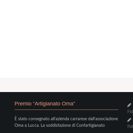
Premio “Artigianato Oma”
Fi
È stato consegnato all’azienda carrarese dall’associazione
Oma a Lucca. La soddisfazione di Confartigianato
Pat