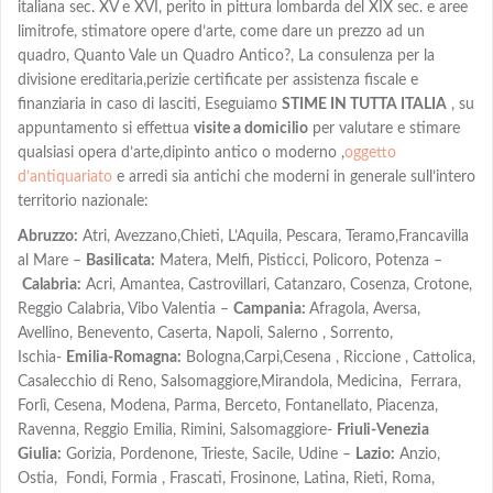
italiana sec. XV e XVI, perito in pittura lombarda del XIX sec. e aree
limitrofe, stimatore opere d’arte, come dare un prezzo ad un
quadro, Quanto Vale un Quadro Antico?, La consulenza per la
divisione ereditaria,perizie certificate per assistenza fiscale e
finanziaria in caso di lasciti, Eseguiamo
STIME IN TUTTA ITALIA
, su
appuntamento si effettua
visite a domicilio
per valutare e stimare
qualsiasi opera d’arte,dipinto antico o moderno ,
oggetto
d’antiquariato
e arredi sia antichi che moderni in generale sull’intero
territorio nazionale:
Abruzzo:
Atri, Avezzano,Chieti, L’Aquila, Pescara, Teramo,Francavilla
al Mare –
Basilicata:
Matera, Melfi, Pisticci, Policoro, Potenza –
Calabria:
Acri, Amantea, Castrovillari, Catanzaro, Cosenza, Crotone,
Reggio Calabria, Vibo Valentia –
Campania:
Afragola, Aversa,
Avellino, Benevento, Caserta, Napoli, Salerno , Sorrento,
Ischia-
Emilia-Romagna:
Bologna,Carpi,Cesena , Riccione , Cattolica,
Casalecchio di Reno, Salsomaggiore,Mirandola, Medicina, Ferrara,
Forlì, Cesena, Modena, Parma, Berceto, Fontanellato, Piacenza,
Ravenna, Reggio Emilia, Rimini, Salsomaggiore-
Friuli-Venezia
Giulia:
Gorizia, Pordenone, Trieste, Sacile, Udine –
Lazio:
Anzio,
Ostia, Fondi, Formia , Frascati, Frosinone, Latina, Rieti, Roma,