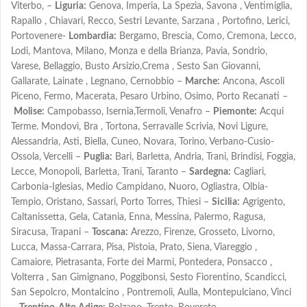
Viterbo, –
Liguria:
Genova, Imperia, La Spezia, Savona , Ventimiglia,
Rapallo , Chiavari, Recco, Sestri Levante, Sarzana , Portofino, Lerici,
Portovenere-
Lombardia:
Bergamo, Brescia, Como, Cremona, Lecco,
Lodi, Mantova, Milano, Monza e della Brianza, Pavia, Sondrio,
Varese, Bellaggio, Busto Arsizio,Crema , Sesto San Giovanni,
Gallarate, Lainate , Legnano, Cernobbio –
Marche:
Ancona, Ascoli
Piceno, Fermo, Macerata, Pesaro Urbino, Osimo, Porto Recanati –
Molise:
Campobasso, Isernia,Termoli, Venafro –
Piemonte:
Acqui
Terme. Mondovì, Bra , Tortona, Serravalle Scrivia, Novi Ligure,
Alessandria, Asti, Biella, Cuneo, Novara, Torino, Verbano-Cusio-
Ossola, Vercelli –
Puglia:
Bari, Barletta, Andria, Trani, Brindisi, Foggia,
Lecce, Monopoli, Barletta, Trani, Taranto –
Sardegna:
Cagliari,
Carbonia-Iglesias, Medio Campidano, Nuoro, Ogliastra, Olbia-
Tempio, Oristano, Sassari, Porto Torres, Thiesi –
Sicilia:
Agrigento,
Caltanissetta, Gela, Catania, Enna, Messina, Palermo, Ragusa,
Siracusa, Trapani –
Toscana:
Arezzo, Firenze, Grosseto, Livorno,
Lucca, Massa-Carrara, Pisa, Pistoia, Prato, Siena, Viareggio ,
Camaiore, Pietrasanta, Forte dei Marmi, Pontedera, Ponsacco ,
Volterra , San Gimignano, Poggibonsi, Sesto Fiorentino, Scandicci,
San Sepolcro, Montalcino , Pontremoli, Aulla, Montepulciano, Vinci