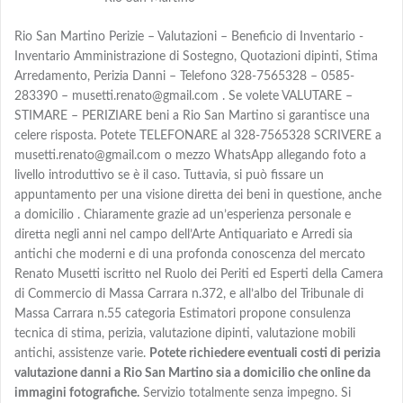
Rio San Martino Perizie – Valutazioni – Beneficio di Inventario -
Inventario Amministrazione di Sostegno, Quotazioni dipinti, Stima
Arredamento, Perizia Danni – Telefono 328-7565328 – 0585-
283390 – musetti.renato@gmail.com . Se volete VALUTARE –
STIMARE – PERIZIARE beni a Rio San Martino si garantisce una
celere risposta. Potete TELEFONARE al 328-7565328 SCRIVERE a
musetti.renato@gmail.com o mezzo WhatsApp allegando foto a
livello introduttivo se è il caso. Tuttavia, si può fissare un
appuntamento per una visione diretta dei beni in questione, anche
a domicilio . Chiaramente grazie ad un’esperienza personale e
diretta negli anni nel campo dell’Arte Antiquariato e Arredi sia
antichi che moderni e di una profonda conoscenza del mercato
Renato Musetti iscritto nel Ruolo dei Periti ed Esperti della Camera
di Commercio di Massa Carrara n.372, e all’albo del Tribunale di
Massa Carrara n.55 categoria Estimatori propone consulenza
tecnica di stima, perizia, valutazione dipinti, valutazione mobili
antichi, assistenze varie.
Potete richiedere eventuali costi di perizia
valutazione danni a Rio San Martino sia a domicilio che online da
immagini fotografiche.
Servizio totalmente senza impegno. Si