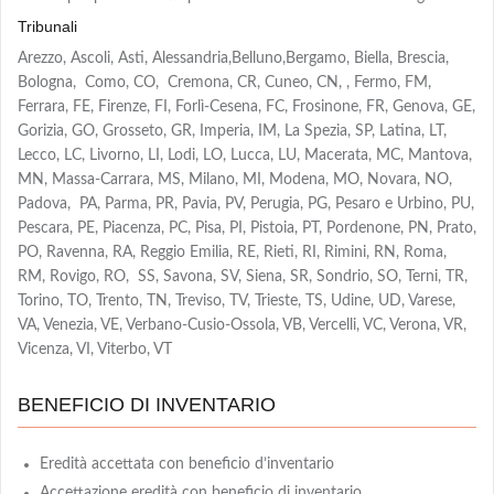
Tribunali
Arezzo, Ascoli, Asti, Alessandria,Belluno,Bergamo, Biella, Brescia,
Bologna, Como, CO, Cremona, CR, Cuneo, CN, , Fermo, FM,
Ferrara, FE, Firenze, FI, Forlì-Cesena, FC, Frosinone, FR, Genova, GE,
Gorizia, GO, Grosseto, GR, Imperia, IM, La Spezia, SP, Latina, LT,
Lecco, LC, Livorno, LI, Lodi, LO, Lucca, LU, Macerata, MC, Mantova,
MN, Massa-Carrara, MS, Milano, MI, Modena, MO, Novara, NO,
Padova, PA, Parma, PR, Pavia, PV, Perugia, PG, Pesaro e Urbino, PU,
Pescara, PE, Piacenza, PC, Pisa, PI, Pistoia, PT, Pordenone, PN, Prato,
PO, Ravenna, RA, Reggio Emilia, RE, Rieti, RI, Rimini, RN, Roma,
RM, Rovigo, RO, SS, Savona, SV, Siena, SR, Sondrio, SO, Terni, TR,
Torino, TO, Trento, TN, Treviso, TV, Trieste, TS, Udine, UD, Varese,
VA, Venezia, VE, Verbano-Cusio-Ossola, VB, Vercelli, VC, Verona, VR,
Vicenza, VI, Viterbo, VT
BENEFICIO DI INVENTARIO
Eredità accettata con beneficio d’inventario
Accettazione eredità con beneficio di inventario