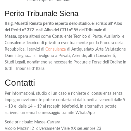
Perito Esperto Tribunale
Perito Tribunale Siena
Il sig. Musetti Renato perito esperto dello studio,
è iscritto all’ Albo
dei Periti n° 372 e all’ Albo dei CTU n° 55 del Tribunale di
Massa,
opera altresì come Consulente Tecnico di Parte, Ausiliario e
Consulente Tecnico di privati o eventualmente per la Procura della
Repubblica. I servizi di
Consulenza
di Antiquariato ,Arte ,Valutazione
Danni ,Legno… si rivolgono a Privati, Aziende, altri Consulenti,
Studi Legali, nondimeno se necessario Procure e Forze dell’Ordine in
tutti i Tribunali d’ Italia.
Contatti
Per informazioni, studio di un caso e richieste di consulenza senza
impegno ovviamente potete contattarci dal lunedì al venerdì dalle 9
– 13 e dalle 14 – 19 ai recapiti telefonici, in alternativa potete
scriverci un e-mail o messaggio tramite WhatsApp
Sede principale: Massa-Carrara
Vicolo Mazzini 2 diversamente Viale XX settembre 23