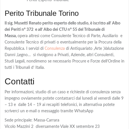
Perito Esperto Tribunale
Perito Tribunale Torino
Il sig. Musetti Renato perito esperto dello studio,
è iscritto all’ Albo
dei Periti n° 372 e all’ Albo dei CTU n° 55 del Tribunale di
Massa,
opera altresì come Consulente Tecnico di Parte, Ausiliario e
Consulente Tecnico di privati o eventualmente per la Procura della
Repubblica. I servizi di
Consulenza
di Antiquariato ,Arte ,Valutazione
Danni ,Legno… si rivolgono a Privati, Aziende, altri Consulenti,
Studi Legali, nondimeno se necessario Procure e Forze dell’Ordine in
tutti i Tribunali d’ Italia.
Contatti
Per informazioni, studio di un caso e richieste di consulenza senza
impegno ovviamente potete contattarci dal lunedì al venerdì dalle 9
– 13 e dalle 14 – 19 ai recapiti telefonici, in alternativa potete
scriverci un e-mail o messaggio tramite WhatsApp
Sede principale: Massa-Carrara
Vicolo Mazzini 2 diversamente Viale XX settembre 23